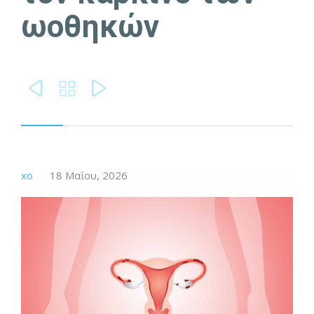
ωοθηκών



xo
18 Μαΐου, 2026